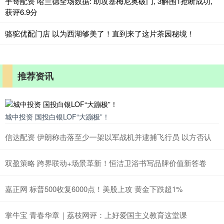
宇奇配资 哈兰德全场数据: 助攻塞梅尼奥破门, 3解围1抢断成功,
获评6.9分
骆驼优配门店 以为西湖够美了！直到来了这片茶园秘境！
推荐资讯
城中投资 国投白银LOF“大蹦极”！
信达配资 伊朗称击落至少一架以军战机并逮捕飞行员 以方否认
双盈策略 跨界联动+场景革新！恒洁卫浴书写品牌价值新答卷
嘉正网 标普500收复6000点！美股上攻 黄金下跌超1%
掌牛宝 青春华章｜荔枝网评：上好爱国主义教育这堂课