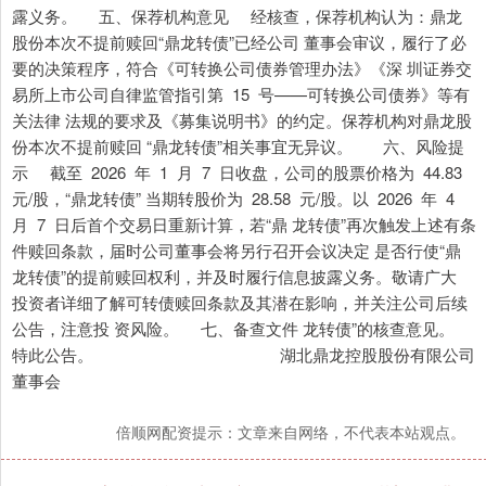
露义务。 五、保荐机构意见 经核查，保荐机构认为：鼎龙
股份本次不提前赎回“鼎龙转债”已经公司 董事会审议，履行了必
要的决策程序，符合《可转换公司债券管理办法》《深 圳证券交
易所上市公司自律监管指引第 15 号——可转换公司债券》等有
关法律 法规的要求及《募集说明书》的约定。保荐机构对鼎龙股
份本次不提前赎回 “鼎龙转债”相关事宜无异议。 六、风险提
示 截至 2026 年 1 月 7 日收盘，公司的股票价格为 44.83
元/股，“鼎龙转债” 当期转股价为 28.58 元/股。以 2026 年 4
月 7 日后首个交易日重新计算，若“鼎 龙转债”再次触发上述有条
件赎回条款，届时公司董事会将另行召开会议决定 是否行使“鼎
龙转债”的提前赎回权利，并及时履行信息披露义务。敬请广大
投资者详细了解可转债赎回条款及其潜在影响，并关注公司后续
公告，注意投 资风险。 七、备查文件 龙转债”的核查意见。
特此公告。 湖北鼎龙控股股份有限公司
董事会
倍顺网配资提示：文章来自网络，不代表本站观点。