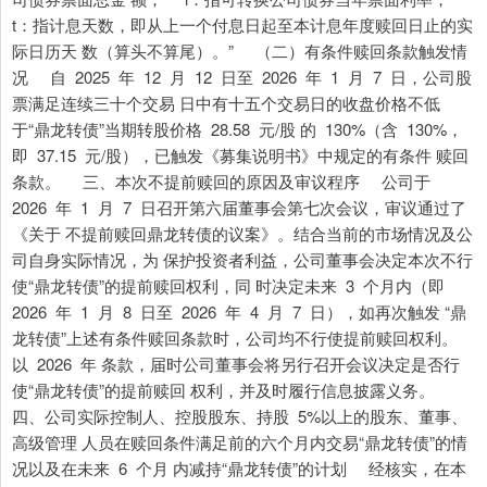
t：指计息天数，即从上一个付息日起至本计息年度赎回日止的实
际日历天 数（算头不算尾）。” （二）有条件赎回条款触发情
况 自 2025 年 12 月 12 日至 2026 年 1 月 7 日，公司股
票满足连续三十个交易 日中有十五个交易日的收盘价格不低
于“鼎龙转债”当期转股价格 28.58 元/股 的 130%（含 130%，
即 37.15 元/股），已触发《募集说明书》中规定的有条件 赎回
条款。 三、本次不提前赎回的原因及审议程序 公司于
2026 年 1 月 7 日召开第六届董事会第七次会议，审议通过了
《关于 不提前赎回鼎龙转债的议案》。结合当前的市场情况及公
司自身实际情况，为 保护投资者利益，公司董事会决定本次不行
使“鼎龙转债”的提前赎回权利，同 时决定未来 3 个月内（即
2026 年 1 月 8 日至 2026 年 4 月 7 日），如再次触发 “鼎
龙转债”上述有条件赎回条款时，公司均不行使提前赎回权利。
以 2026 年 条款，届时公司董事会将另行召开会议决定是否行
使“鼎龙转债”的提前赎回 权利，并及时履行信息披露义务。
四、公司实际控制人、控股股东、持股 5%以上的股东、董事、
高级管理 人员在赎回条件满足前的六个月内交易“鼎龙转债”的情
况以及在未来 6 个月 内减持“鼎龙转债”的计划 经核实，在本