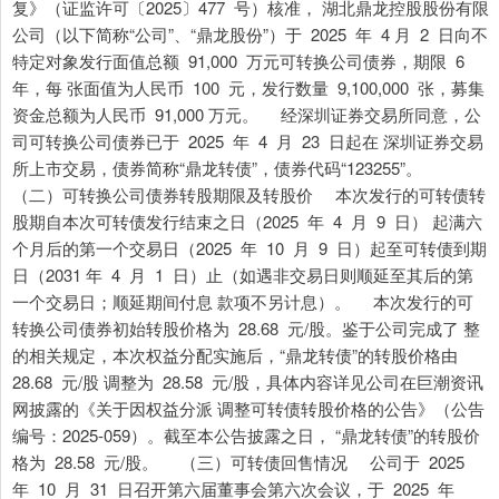
复》（证监许可〔2025〕477 号）核准， 湖北鼎龙控股股份有限
公司（以下简称“公司”、“鼎龙股份”）于 2025 年 4 月 2 日向不
特定对象发行面值总额 91,000 万元可转换公司债券，期限 6
年，每 张面值为人民币 100 元，发行数量 9,100,000 张，募集
资金总额为人民币 91,000 万元。 经深圳证券交易所同意，公
司可转换公司债券已于 2025 年 4 月 23 日起在 深圳证券交易
所上市交易，债券简称“鼎龙转债”，债券代码“123255”。
（二）可转换公司债券转股期限及转股价 本次发行的可转债转
股期自本次可转债发行结束之日（2025 年 4 月 9 日） 起满六
个月后的第一个交易日（2025 年 10 月 9 日）起至可转债到期
日（2031 年 4 月 1 日）止（如遇非交易日则顺延至其后的第
一个交易日；顺延期间付息 款项不另计息）。 本次发行的可
转换公司债券初始转股价格为 28.68 元/股。鉴于公司完成了 整
的相关规定，本次权益分配实施后，“鼎龙转债”的转股价格由
28.68 元/股 调整为 28.58 元/股，具体内容详见公司在巨潮资讯
网披露的《关于因权益分派 调整可转债转股价格的公告》（公告
编号：2025-059）。截至本公告披露之日， “鼎龙转债”的转股价
格为 28.58 元/股。 （三）可转债回售情况 公司于 2025
年 10 月 31 日召开第六届董事会第六次会议，于 2025 年