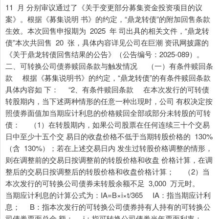
11 月 分别审议通过了《关于变更部分募集资金投资项目的议
案》。根据《募集说明 书》的约定，“鼎龙转债”的附加回售条款
生效。本次回售申报期为 2025 年 司出具的相关文件，“鼎龙转
债”本次共回售 20 张，具体内容详见公司在巨潮 资讯网披露的
《关于鼎龙转债回售结果的公告》（公告编号：2025-089）。
二、可转换公司债券赎回条款与触发情况 （一）有条件赎回条
款 根据《募集说明书》的约定，“鼎龙转债”的有条件赎回条款
具体内容如 下： “2、有条件赎回条款 在本次发行的可转债
转股期内，当下述两种情形的任意一种出现时，公司 有权决定按
照债券面值加当期应计利息的价格赎回全部或部分未转股的可转
债： （1）在转股期内，如果公司股票在任何连续三十个交易
日中至少十五个交 易日的收盘价格不低于当期转股价格的 130%
（含 130%）；若在上述交易日内 发生过转股价格调整的情形，
则在调整前的交易日按调整前的转股价格和收盘 价格计算，在调
整后的交易日按调整后的转股价格和收盘价格计算； （2）当
本次发行的可转换公司债券未转股余额不足 3,000 万元时。
当期应计利息的计算公式为：IA=B×i×t/365 IA：指当期应计利
息； B：指本次发行的可转换公司债券持有人持有的可转换公
司债券票面总金 额； i：指可转换公司债券当年票面利率；