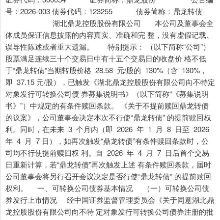
号：2026-003 债券代码：123255 债券简称：鼎龙转债
湖北鼎龙控股股份有限公司 本公司及董事会全
体成员保证信息披露的内容真实、准确和完 整，没有虚假记载、
误导性陈述或者重大遗漏。 特别提示： （以下简称“公司”）
股票满足连续三十个交易日中有十五个交易日的收盘价 格不低
于“鼎龙转债”当期转股价格 28.58 元/股的 130%（含 130%，
即 37.15 元/股），已触发《湖北鼎龙控股股份有限公司向不特定
对象发行可转换公司债 券募集说明书》（以下简称“《募集说明
书》”）中规定的有条件赎回条款。 《关于不提前赎回鼎龙转债
的议案》，公司董事会决定本次不行使“鼎龙转债” 的提前赎回权
利。同时，在未来 3 个月内（即 2026 年 1 月 8 日至 2026
年 4 月 7 日），如再次触发“鼎龙转债”有条件赎回条款时，公
司均不行使提前赎回权 利。自 2026 年 4 月 7 日后首个交易
日重新计算，若“鼎龙转债”再次触发上述 有条件赎回条款，届时
公司董事会将另行召开会议决定是否行使“鼎龙转债” 的提前赎回
权利。 一、可转换公司债券基本情况 （一）可转换公司债
券发行上市情况 经中国证券监督管理委员会《关于同意湖北鼎
龙控股股份有限公司向不特 定对象发行可转换公司债券注册的批