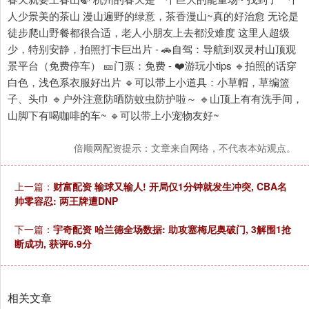
人少景美的茶山 漫山遍野的绿意，茶香漫山~真的好治愈 无论是
徒步爬山野餐都很合适，老人小朋友上去都没难度 这里人超级
少，特别安静，拍照打卡巨出片 - 🚗自驾：导航到双灵村山顶观
景平台（免费停车） 🎫门票：免费 - ❤️游玩小tips 🔹拍照的话穿
白色，浅色系衣服好出片 🔹可以带上小道具：小草帽，草编篮
子、头巾 🔹户外注意防晒防蚊虫防护啦～ 🔹山顶上有有洗手间，
山脚下有喝咖啡的车~ 🔹可以带上小宠物友好~
倍顺网配资提示：文章来自网络，不代表本站观点。
上一篇：
财富配资 输球又输人! 开局仅1分钟就发生冲突, CBA名
帅零容忍: 两王牌遭DNP
下一篇：
宇奇配资 哈兰德全场数据: 助攻塞梅尼奥破门, 3解围1抢
断成功, 获评6.9分
相关文章