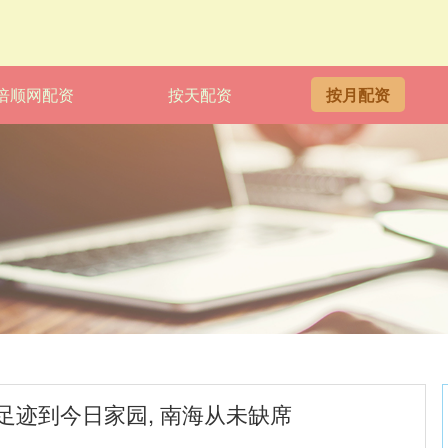
倍顺网配资
按天配资
按月配资
和足迹到今日家园, 南海从未缺席