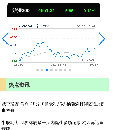
沪深300
4651.31
北
-6.85
-0.15%
热点资讯
城中投资 背靠背9分10篮板3助攻! 杨瀚森打得随性, 结
束考察!
牛股动力 世界杯赛场一天内诞生多项纪录 梅西再迎里
程碑