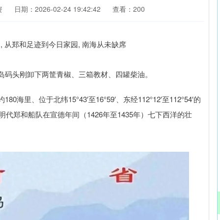
资
日期：2026-02-24 19:42:42
查看：200
岛码头刚卸下两筐青椒、三箱教材、四罐柴油。
位于北纬15°43′至16°59′、东经112°12′至112°54′的
代郑和船队在宣德年间（1426年至1435年）七下西洋的壮