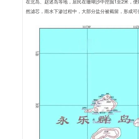
在北岛、赵述岛等地，居民在珊瑚沙中挖掘1至2米，
然滤芯，雨水下渗过程中，大部分盐分被截留，形成可