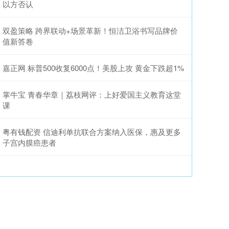
以方否认
双盈策略 跨界联动+场景革新！恒洁卫浴书写品牌价
值新答卷
嘉正网 标普500收复6000点！美股上攻 黄金下跌超1%
掌牛宝 青春华章｜荔枝网评：上好爱国主义教育这堂
课
粤有钱配资 信迪利单抗联合方案纳入医保，惠及更多
子宫内膜癌患者