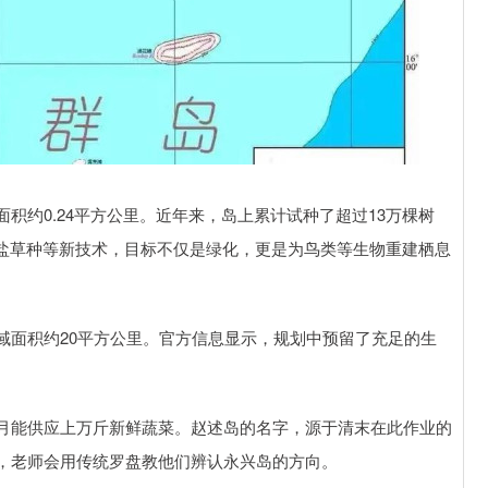
积约0.24平方公里。近年来，岛上累计试种了超过13万棵树
耐盐草种等新技术，目标不仅是绿化，更是为鸟类等生物重建栖息
域面积约20平方公里。官方信息显示，规划中预留了充足的生
月能供应上万斤新鲜蔬菜。赵述岛的名字，源于清末在此作业的
，老师会用传统罗盘教他们辨认永兴岛的方向。