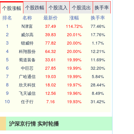
个股跌幅
个股流入
个股流出
换手率
个股涨幅
排名
名称
最新价
涨幅
换手率
1
N津富
37.49
114.72%
77.46%
2
威尔高
39.83
20.01%
17.76%
3
锴威特
77.82
20.00%
1.17%
4
科翔股份
64.32
20.00%
12.21%
5
蜀道装备
33.61
19.99%
11.69%
6
中巨芯
27.85
19.99%
32.20%
7
广哈通信
19.03
19.99%
5.84%
8
欣天科技
18.02
19.97%
28.44%
9
飞天诚信
12.56
19.96%
8.49%
10
任子行
7.16
19.93%
31.42%
沪深京行情 实时轮播