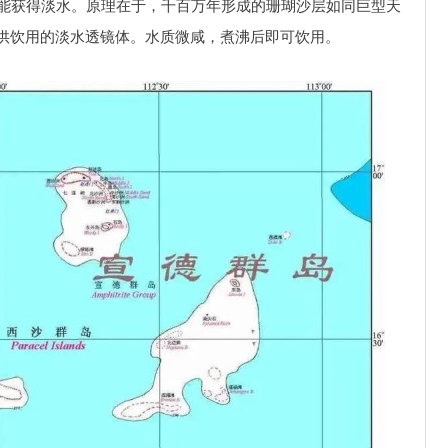
便能获得淡水。原理在于，千百万年形成的珊瑚沙层如同巨型天
供饮用的淡水透镜体。水质微咸，煮沸后即可饮用。