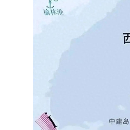
上证指数
3900.35
00
-0.01%
21.92
0.