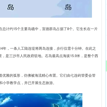
在总计约15个主要岛礁中，宣德群岛占据了8个。它生长在一片
14年，一条人工陆连堤将两岛连接，步行仅需十分钟。在此之
里，是三沙市人民政府驻地。石岛最高点海拔15.9米，是整个西
道优雅的弧形，仿佛被海流精心布置。它们由七连屿管委会管
站和小学教学点，并已开展生态旅游。