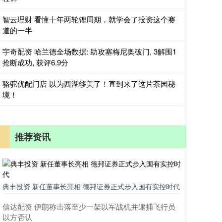
智云理财 看懂十年两轮锂周期，就学会了投资这个赛
道的一半
宇奇配资 哈兰德全场数据: 助攻塞梅尼奥破门, 3解围1
抢断成功, 获评6.9分
骆驼优配门店 以为西湖够美了！直到来了这片茶园秘
境！
推荐资讯
典丰投资 新任董事长亮相 德邦证券正式步入国有实控时代
信达配资 伊朗称击落至少一架以军战机并逮捕飞行员
以方否认