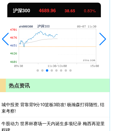
北证50
1129.72
创
6.84
0.61%
热点资讯
城中投资 背靠背9分10篮板3助攻! 杨瀚森打得随性, 结
束考察!
牛股动力 世界杯赛场一天内诞生多项纪录 梅西再迎里
程碑