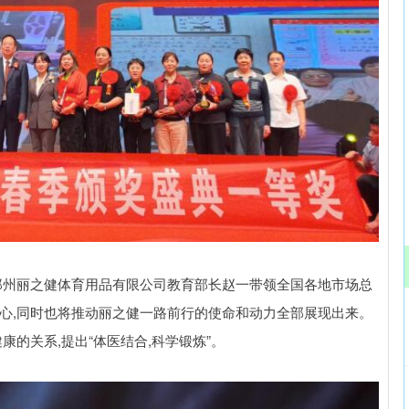
沪深300
4689.96
.31%
38.65
0.83%
郑州丽之健体育用品有限公司教育部长赵一带领全国各地市场总
心,同时也将推动丽之健一路前行的使命和动力全部展现出来。
康的关系,提出“体医结合,科学锻炼”。