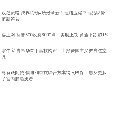
双盈策略 跨界联动+场景革新！恒洁卫浴书写品牌价
值新答卷
嘉正网 标普500收复6000点！美股上攻 黄金下跌超1%
掌牛宝 青春华章｜荔枝网评：上好爱国主义教育这堂
课
粤有钱配资 信迪利单抗联合方案纳入医保，惠及更多
子宫内膜癌患者