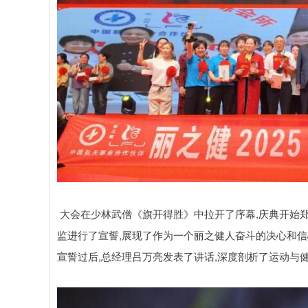
深证成指
14295.08
.16
0.49%
184.96
1
大会在少林武僧《旗开得胜》中拉开了序幕,庆典开始
监进行了宣誓,展现了作为一个丽之健人奋斗的决心和信
宣誓过后,总经理吕万亮发表了讲话,深度剖析了运动与健