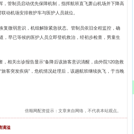
挥，管制员启动优先保障机制，指挥航班直飞萧山机场并下降高
沪深300
4637.89
.52%
-20.27
-0.44%
时联动机场安排救护车与医护人员就位。
童恢复微弱意识，机组解除紧急状态。管制员依旧全程监控，确
跑道，早已等候的医护人员立即登机救治，经初步检查，男童生
，相关出诊报告显示“备降后该旅客意识清醒，由外院120急救
“旅客突发疾病”，危机情况处理后，该趟航班继续执飞，于当晚
倍顺网配资提示：文章来自网络，不代表本站观点。
情满溢