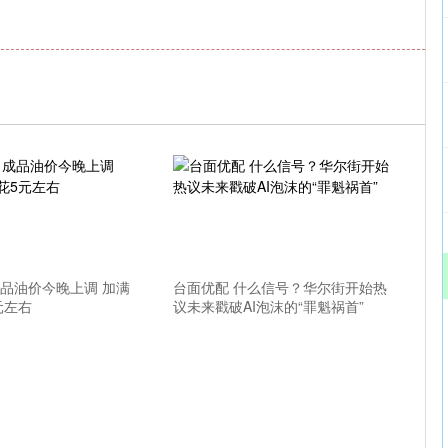
成品油价今晚上调 加满
台面优配 什么信号？华尔街开始热
元左右
议未来戳破AI泡沫的“罪魁祸首”