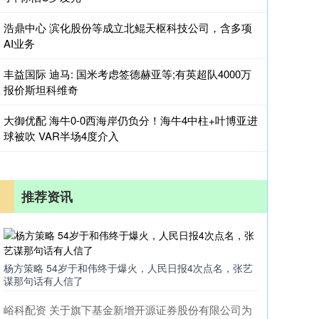
浩鼎中心 滨化股份等成立北鲲天枢科技公司，含多项
AI业务
丰益国际 迪马: 国米考虑签德赫亚等;有英超队4000万
报价斯坦科维奇
大御优配 海牛0-0西海岸仍负分！海牛4中柱+叶博亚进
球被吹 VAR半场4度介入
推荐资讯
杨方策略 54岁于和伟终于爆火，人民日报4次点名，张艺
谋那句话有人信了
峪科配资 关于旗下基金新增开源证券股份有限公司为