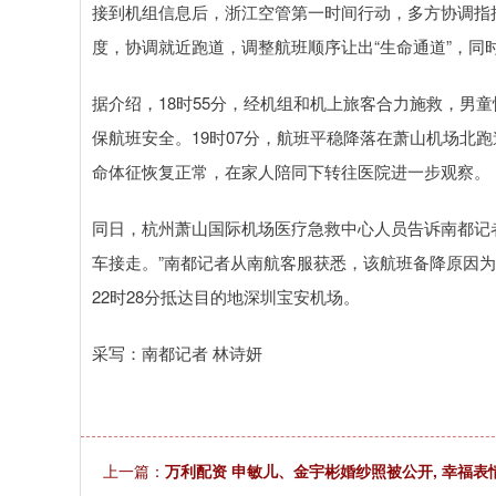
接到机组信息后，浙江空管第一时间行动，多方协调指
深证成指
14070.78
49
0.01%
-73.43
-0
度，协调就近跑道，调整航班顺序让出“生命通道”，同
据介绍，18时55分，经机组和机上旅客合力施救，男
保航班安全。19时07分，航班平稳降落在萧山机场北
命体征恢复正常，在家人陪同下转往医院进一步观察。
同日，杭州萧山国际机场医疗急救中心人员告诉南都记者
车接走。”南都记者从南航客服获悉，该航班备降原因为
22时28分抵达目的地深圳宝安机场。
采写：南都记者 林诗妍
上一篇：
万利配资 申敏儿、金宇彬婚纱照被公开, 幸福表