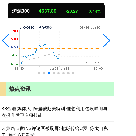
北证50
1115.17
创业
-4.29
-0.38%
热点资讯
K8金融 媒体人: 陈盈骏赴美特训 他想利用这段时间再
次提升后卫专项技能
云策略 B费INS评论区被刷屏: 把球传给C罗, 你太自私
了, 你怕C罗发光