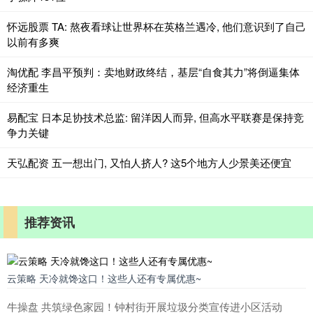
怀远股票 TA: 熬夜看球让世界杯在英格兰遇冷, 他们意识到了自己
以前有多爽
淘优配 李昌平预判：卖地财政终结，基层“自食其力”将倒逼集体
经济重生
易配宝 日本足协技术总监: 留洋因人而异, 但高水平联赛是保持竞
争力关键
天弘配资 五一想出门, 又怕人挤人? 这5个地方人少景美还便宜
推荐资讯
云策略 天冷就馋这口！这些人还有专属优惠~
牛操盘 共筑绿色家园！钟村街开展垃圾分类宣传进小区活动