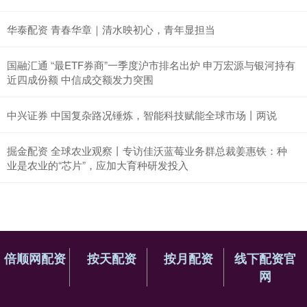
华泰配资 青春华章｜清水映初心，青年显担当
国融汇通 “最ETF券商”一季度沪市排名出炉 申万宏源与银河持有
近四成份额 中信成交额发力突围
中兴证券 中国复杂路况锤炼，智能科技赋能全球市场丨两说
掘金配资 全球农业观察丨专访佳沃蓝莓业务群总裁姜惠铁：种
业是农业的“芯片”，应加大育种研发投入
倍顺网配资
按天配资
按月配资
线下配资官
网