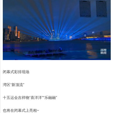
闭幕式彩排现场
湾区“新顶流”
十五运会吉祥物“喜洋洋”“乐融融”
也将在闭幕式上亮相~